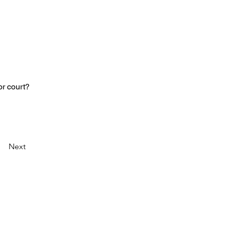
or court?
Next