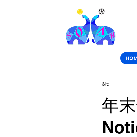
HOM
&lt;
年末
Noti