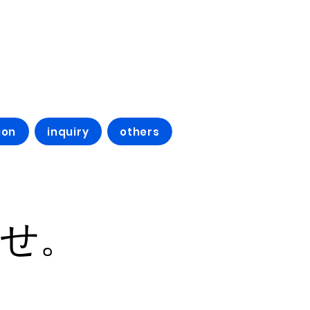
ion
inquiry
others
らせ。