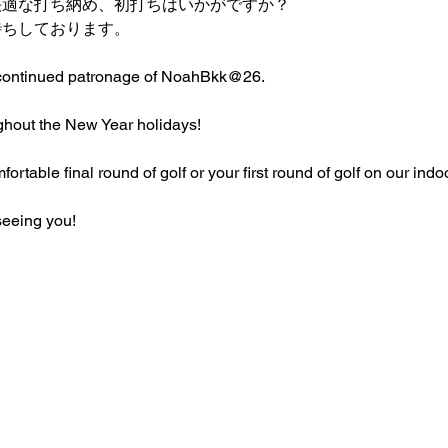
快適な打ち納め、初打ちはいかがですか？
待ちしております。
 continued patronage of NoahBkk@26.
ghout the New Year holidays!
rtable final round of golf or your first round of golf on our indo
seeing you!