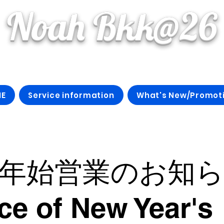
Noah Bkk@26
E
Service information
What's New/Promot
年始営業のお知
ce of New Year's