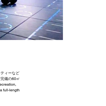
ーティーなど
完備の60㎡
eation, 
 full-length 