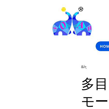
HOM
&lt;
多目
モー