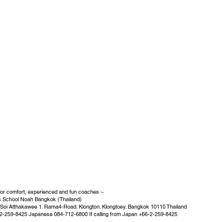
oor comfort, experienced and fun coaches ~
s School Noah Bangkok (Thailand)
 Soi Atthakawee 1. Rama4-Road. Klongton. Klongtoey. Bangkok 10110 Thailand
2-259-8425 Japanese 084-712-6800 If calling from Japan +66-2-259-8425