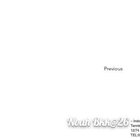
Previous
Noah Bkk@26
~ Ind
Tenni
12/74
TEL:0