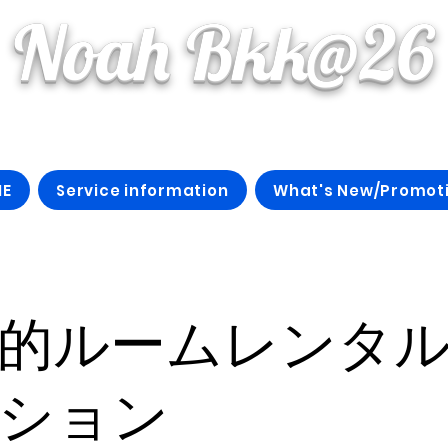
Noah Bkk@26
E
Service information
What's New/Promot
的ルームレンタ
ション