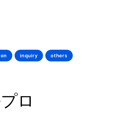
ion
inquiry
others
ルプロ