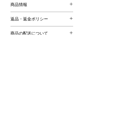
商品情報
商品の詳細を入力してください。サイ
返品・返金ポリシー
ズ、素材、取扱説明に加え、商品の特
徴やおすすめのポイントなどを説明し
返品・返金ポリシーを入力してくださ
ましょう。
商品の配送について
い。顧客が商品に満足しなかった場合
や、不備があった場合に行う手続きの
配送地域、料金、所要時間、梱包な
手順などを説明しましょう。内容を明
ど、商品の配送に関する情報を入力し
確にすることで顧客からの信頼を獲得
てください。配送情報を明確にするこ
し、安心して商品を購入していただけ
とで顧客からの信頼を獲得し、安心し
NoahBkk@26
ます。
て商品を購入していただけます。
～ インドアで快適、経験豊富で楽しいコーチ陣 ～
テニススクール・ノア バンコク（タイ王国）
12/74 Soi Atthakawee 1. Rama4-Road. Klongton.
Klongtoey. Bangkok 10110 Thailand
TEL:02-259-8425 日本語 084-712-6800 日本から電話
の場合+66-2-259-8425
OSEC ASIA
​運営会社