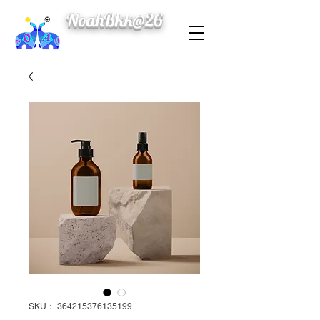
NoahBkk@26
SKU： 364215376135199