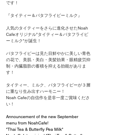
です！
『タイティー＆バタフライピーミルク』
人気のタイティーをさらに進化させたNoah 
Cafeオリジナル"タイティー＆バタフライピ
ーミルク"が誕生！
バタフライピーは見た目鮮やかに美しい青色
の花で、美肌・美白・美髪効果・眼精疲労抑
制・内臓脂肪の蓄積を抑える効能がありま
す！
タイティー、ミルク、バタフライピーが３層
に重なり生み出すハーモニー！
Noah Cafeの自信作を是非一度ご賞味くださ
い！
Announcement of the new September 
menu from NoahCafe!
"Thai Tea & Butterfly Pea Milk"