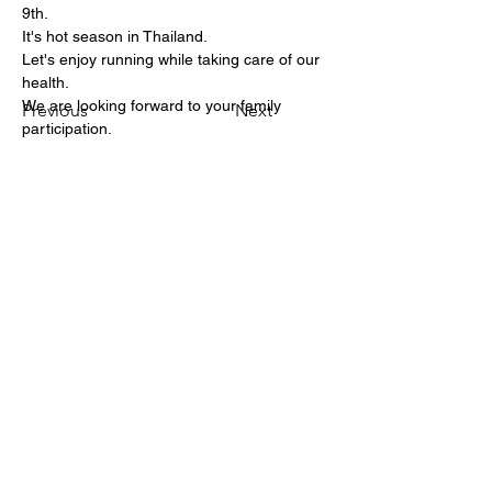
9th.
It's hot season in Thailand.
Let's enjoy running while taking care of our 
health.
We are looking forward to your family 
Previous
Next
participation.