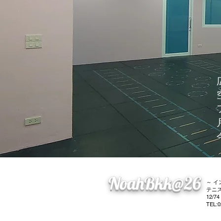
NoahBkk@26
～ 
テニ
12/74
TEL: