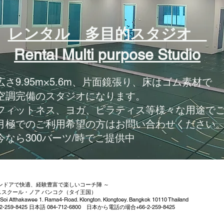
レンタル 多目的スタジオ
Rental Multi purpose Studio
広さ9.95m×5.6m、片面鏡張り、床はゴム素材で
空調完備のスタジオになります。
フィットネス、ヨガ、ピラティス等様々な用途で
​月極でのご利用希望の方はお問い合わせください
今なら300バーツ/時でご提供中
インドアで快適、経験豊富で楽しいコーチ陣 ～
ススクール・ノア バンコク（タイ王国）
 Soi Atthakawee 1. Rama4-Road. Klongton. Klongtoey. Bangkok 10110 Thailand
02-259-8425 日本語 084-712-6800 日本から電話の場合+66-2-259-8425